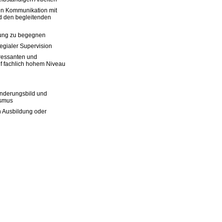
en Kommunikation mit
nd den begleitenden
tung zu begegnen
legialer Supervision
eressanten und
f fachlich hohem Niveau
inderungsbild und
ismus
n Ausbildung oder