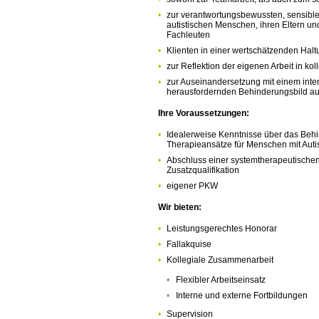
zur verantwortungsbewussten, sensibl
autistischen Menschen, ihren Eltern u
Fachleuten
Klienten in einer wertschätzenden Hal
zur Reflektion der eigenen Arbeit in kol
zur Auseinandersetzung mit einem int
herausfordernden Behinderungsbild au
Ihre Voraussetzungen:
Idealerweise Kenntnisse über das Beh
Therapieansätze für Menschen mit Aut
Abschluss einer systemtherapeutische
Zusatzqualifikation
eigener PKW
Wir bieten:
Leistungsgerechtes Honorar
Fallakquise
Kollegiale Zusammenarbeit
Flexibler Arbeitseinsatz
Interne und externe Fortbildungen
Supervision