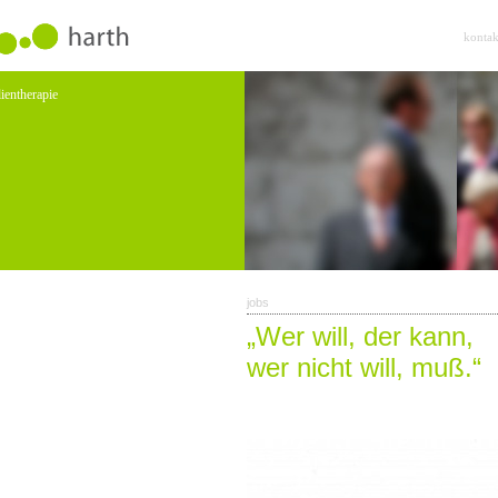
kontak
ientherapie
jobs
„Wer will, der kann,
wer nicht will, muß.“